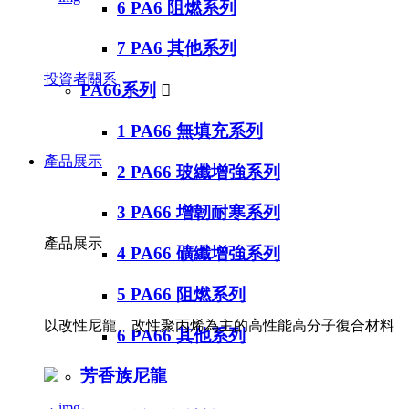
6 PA6 阻燃系列
7 PA6 其他系列
投資者關系
PA66系列

1 PA66 無填充系列
產品展示
2 PA66 玻纖增強系列
3 PA66 增韌耐寒系列
產品展示
4 PA66 礦纖增強系列
5 PA66 阻燃系列
以改性尼龍、改性聚丙烯為主的高性能高分子復合材料
6 PA66 其他系列
芳香族尼龍