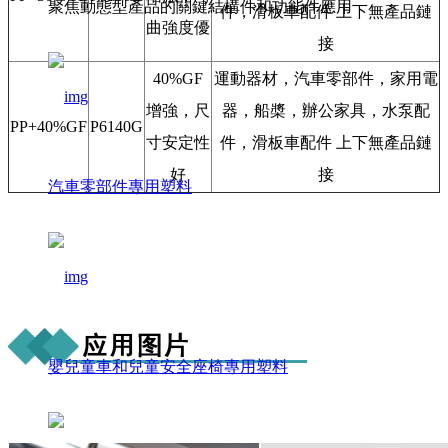
聚焦動態型產品的關鍵結構件和功能件應用
件，滑板車配件 上下無產品鏈
曲強度優
接
40%GF
運動器材，汽車零部件，家用電
增強，尺
器，船槳，辦公家具，水泵配
PP+40%GF
P6140G
寸安定性
件，滑板車配件 上下無產品鏈
好
接
汽車零部件專用塑料
嬰兒童車和兒童安全座椅專用塑料