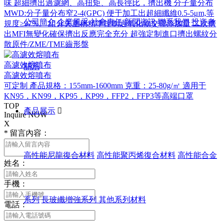
味 超細擠出過濾網、高扭矩、高長徑比，擠出機 分子量分布
MWD:分子量分布窄2-4(GPC) 便于加工出超細纖維0.5-5μm,等
公司簡介
企業風采
社會責任
新聞資訊
聯系我們
投資者
規度≥97%。 組分失重稱精準控制過氧化物交聯添加量 二次擠
出MFI無變化確保擠出反應完全充分 超強定制進口擠出螺紋分
散原件/ZME/TME齒形盤
高濾效熔噴布
關系
高濾效熔噴布
可定制 產品規格：155mm-1600mm 克重：25-80g/㎡ 適用于
KN95，KN99，KP95，KP99，FFP2，FFP3等高端口罩
TOP
產品展示

Inquire NOW
X
*
留言內容：
高性能尼龍復合材料
高性能聚丙烯復合材料
高性能合金
姓名：
手機：
系列
長玻纖增強系列
其他系列材料
電話：