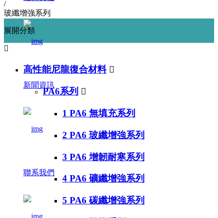
/
玻纖增強系列
展開分類

高性能尼龍復合材料

新聞資訊
PA6系列

1 PA6 無填充系列
2 PA6 玻纖增強系列
3 PA6 增韌耐寒系列
聯系我們
4 PA6 礦纖增強系列
5 PA6 碳纖增強系列