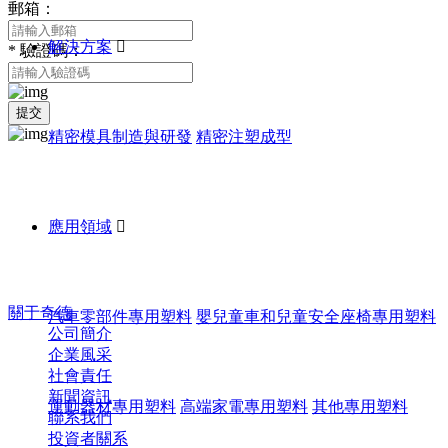
郵箱：
解決方案

*
驗證碼：
提交
精密模具制造與研發
精密注塑成型
國家高新技術企業
博士后科研工作站
應用領域

塑膠成型一體化專家
高性能尼龍復合材料領先者
關于奇德
汽車零部件專用塑料
嬰兒童車和兒童安全座椅專用塑料
公司簡介
企業風采
社會責任
新聞資訊
運動器材專用塑料
高端家電專用塑料
其他專用塑料
聯系我們
投資者關系