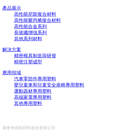
產品展示
高性能尼龍復合材料
高性能聚丙烯復合材料
高性能合金系列
長玻纖增強系列
其他系列材料
解決方案
精密模具制造與研發
精密注塑成型
應用領域
汽車零部件專用塑料
嬰兒童車和兒童安全座椅專用塑料
運動器材專用塑料
高端家電專用塑料
其他專用塑料
聯系我們
廣東奇德新材料股份有限公司