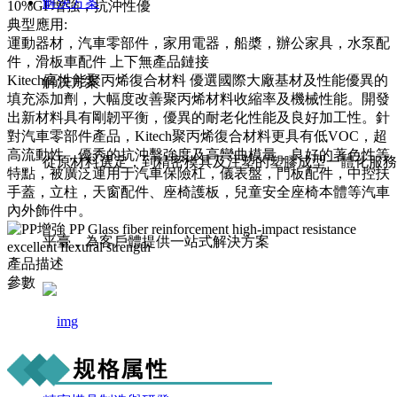
解決方案
10%GF增強，抗沖性優
典型應用:
運動器材，汽車零部件，家用電器，船槳，辦公家具，水泵配
件，滑板車配件 上下無產品鏈接
Kitech高性能聚丙烯復合材料 優選國際大廠基材及性能優異的
解決方案
填充添加劑，大幅度改善聚丙烯材料收縮率及機械性能。開發
出新材料具有剛韌平衡，優異的耐老化性能及良好加工性。針
對汽車零部件產品，Kitech聚丙烯復合材料更具有低VOC，超
高流動性，優秀的抗沖擊強度及高彎曲模量，良好的著色性等
從原材料選定，到精密模具及注塑的塑膠成型一體化服務
特點，被廣泛運用于汽車保險杠，儀表盤，門板配件，中控扶
手蓋，立柱，天窗配件、座椅護板，兒童安全座椅本體等汽車
內外飾件中。
平臺，為客戶體提供一站式解決方案
產品描述
參數