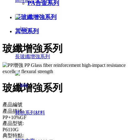
高性能合金系列
PA合金系列
長玻纖增強系列
其他系列
玻纖增強系列
長玻纖增強系列
玻纖增強系列
產品編號
產品描述:
其他系列材料
PP+10%GF
產品型號:
P6110G
典型特點: