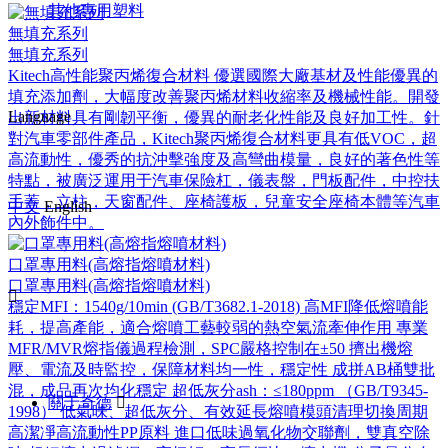
其他專用塑料
無填充系列
無填充系列
Kitech高性能聚丙烯復合材料 優選國際大廠基材及性能優異的
填充添加劑，大幅度改善聚丙烯材料收縮率及機械性能。開發
Language
出新材料具有剛韌平衡，優異的耐老化性能及良好加工性。針
對汽車零部件產品，Kitech聚丙烯復合材料更具有低VOC，超
高流動性，優秀的抗沖擊強度及高彎曲模量，良好的著色性等
特點，被廣泛運用于汽車保險杠，儀表盤，門板配件，中控扶
手蓋，立柱，天窗配件、座椅護板，兒童安全座椅本體等汽車
中文
English
內外飾件中。
口罩專用料(高熔指熔噴材料)
口罩專用料(高熔指熔噴材料)

穩定MFI：1540g/10min (GB/T3682.1-2018) 高MFI降低熔噴能
耗，提高產能，適合熔噴工藝較弱的熱空氣流牽伸作用 專業
MFR/MVR熔指儀過程檢測，SPC嚴格控制在±50 擠出機熔
壓、電流及時監控，保障材料均一性，穩定性 成拼AB桶雙批
混，成品再次均化穩定 超低灰分ash：≤180ppm （GB/T9345-
關于奇德

1998） 低氣味、超低灰分、有效延長熔噴模頭清理切換周期
高潔凈高流動性PP原料 進口低味過氧化物交聯劑，雙真空除